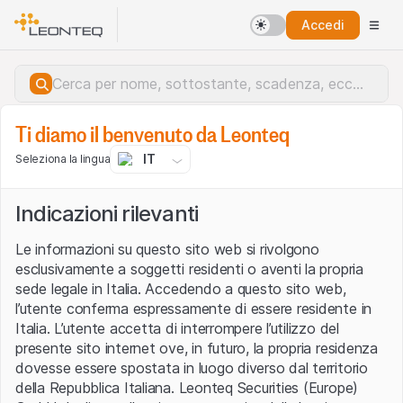
Accedi
Dati forniti da
Ti diamo il benvenuto da Leonteq
Dati del mercato delle crypto
IT
Seleziona la lingua
Criptovalute
Indicazioni rilevanti
Le informazioni su questo sito web si rivolgono
Crypto products
Rilevanza
esclusivamente a soggetti residenti o aventi la propria
sede legale in Italia. Accedendo a questo sito web,
l’utente conferma espressamente di essere residente in
Italia. L’utente accetta di interrompere l’utilizzo del
presente sito internet ove, in futuro, la propria residenza
dovesse essere spostata in luogo diverso dal territorio
della Repubblica Italiana. Leonteq Securities (Europe)