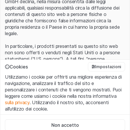
GmbH declina, nella misura consentita dalle leggi
applicabili, qualsiasi responsabilità circa la diffusione dei
contenuti di questo sito web a persone fisiche o
giuridiche che forniscono false informazioni circa la
propria residenza o il Paese in cui hanno la propria sede
legale.
In particolare, i prodotti presentati su questo sito web
non sono offerti o venduti negli Stati Uniti o a persone
statunitensi (“U.S. persons”). A tali fini, “persone
Cannot show products.
statunitensi” vanno intese nel significato ad esse ascritto
Cookies
Impostazioni
nel Regulation S dello United States Securities Act of
Utilizziamo i cookie per offrirti una migliore esperienza di
1933 che include le persone residenti negli Stati Uniti
navigazione, analizzare il traffico del sito e
d’America, le società per azioni e le altre forme societarie
personalizzare i contenuti che ti vengono mostrati. Puoi
americane.
leggere come usiamo i cookie nella nostra informativa
20 righe
0 of 0
sulla privacy
. Utilizzando il nostro sito, acconsenti
Condizioni di utilizzo e informazioni legali
all’utilizzo dei cookie.
Con l’accesso al sito web (di seguito, il “Sito”) si dichiara
di aver compreso e di accettare le informazioni legali, le
Cookie strettamente necessari
avvertenze importanti e le condizioni di utilizzo ivi rese
Non accetto
Questi cookie sono necessari per il funzionamento del sito
disponibili.
Nel caso in cui le
Condizioni di utilizzo
non