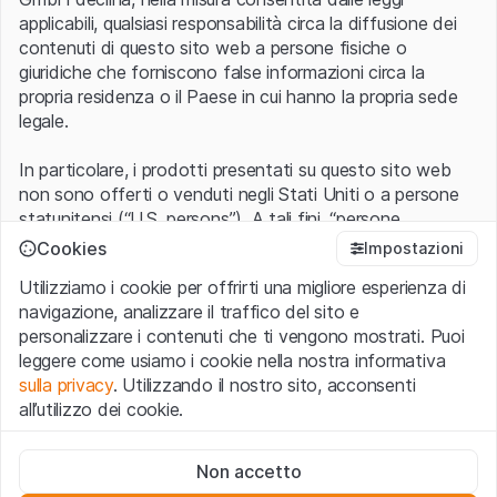
applicabili, qualsiasi responsabilità circa la diffusione dei
contenuti di questo sito web a persone fisiche o
giuridiche che forniscono false informazioni circa la
propria residenza o il Paese in cui hanno la propria sede
legale.
In particolare, i prodotti presentati su questo sito web
non sono offerti o venduti negli Stati Uniti o a persone
statunitensi (“U.S. persons”). A tali fini, “persone
statunitensi” vanno intese nel significato ad esse ascritto
Cookies
Impostazioni
nel Regulation S dello United States Securities Act of
Utilizziamo i cookie per offrirti una migliore esperienza di
1933 che include le persone residenti negli Stati Uniti
navigazione, analizzare il traffico del sito e
d’America, le società per azioni e le altre forme societarie
personalizzare i contenuti che ti vengono mostrati. Puoi
americane.
leggere come usiamo i cookie nella nostra informativa
sulla privacy
. Utilizzando il nostro sito, acconsenti
Condizioni di utilizzo e informazioni legali
all’utilizzo dei cookie.
Con l’accesso al sito web (di seguito, il “Sito”) si dichiara
di aver compreso e di accettare le informazioni legali, le
Cookie strettamente necessari
avvertenze importanti e le condizioni di utilizzo ivi rese
Non accetto
Questi cookie sono necessari per il funzionamento del sito
disponibili.
Nel caso in cui le
Condizioni di utilizzo
non
web e non possono essere disattivati.