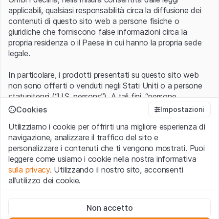
applicabili, qualsiasi responsabilità circa la diffusione dei
contenuti di questo sito web a persone fisiche o
giuridiche che forniscono false informazioni circa la
propria residenza o il Paese in cui hanno la propria sede
legale.
In particolare, i prodotti presentati su questo sito web
non sono offerti o venduti negli Stati Uniti o a persone
statunitensi (“U.S. persons”). A tali fini, “persone
statunitensi” vanno intese nel significato ad esse ascritto
Cookies
Impostazioni
nel Regulation S dello United States Securities Act of
Utilizziamo i cookie per offrirti una migliore esperienza di
1933 che include le persone residenti negli Stati Uniti
navigazione, analizzare il traffico del sito e
d’America, le società per azioni e le altre forme societarie
personalizzare i contenuti che ti vengono mostrati. Puoi
americane.
leggere come usiamo i cookie nella nostra informativa
sulla privacy
. Utilizzando il nostro sito, acconsenti
Condizioni di utilizzo e informazioni legali
all’utilizzo dei cookie.
Con l’accesso al sito web (di seguito, il “Sito”) si dichiara
di aver compreso e di accettare le informazioni legali, le
Cookie strettamente necessari
avvertenze importanti e le condizioni di utilizzo ivi rese
Non accetto
Questi cookie sono necessari per il funzionamento del sito
disponibili.
Nel caso in cui le
Condizioni di utilizzo
non
web e non possono essere disattivati.