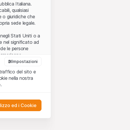
.
bblica Italiana.
bili, qualsiasi
e o giuridiche che
opria sede legale.
egli Stati Uniti o a
e nel significato ad
ude le persone
e americane.
Impostazioni
traffico del sito e
cettare le
kie nella nostra
ibili.
Nel caso in
.
ere l’utilizzo del
tivati.
lizzo ed i Cookie
del Sito”) contenuti o
presentano né
 comprendere
ities AG, EFG