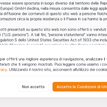
Errore del server
vesse essere spostata in luogo diverso dal territorio della Repu
Europe) GmbH declina, nella misura consentita dalle leggi applica
 la diffusione dei contenuti di questo sito web a persone fisich
ormazioni circa la propria residenza o il Paese in cui hanno la pr
odotti presentati su questo sito web non sono offerti o venduti n
 (“U.S. persons”). A tali fini, “persone statunitensi” vanno intes
egulation S dello United States Securities Act of 1933 che incl
 Uniti d’America, le società per azioni e le altre forme societari
zo e informazioni legali
per offrirti una migliore esperienza di navigazione, analizzare il 
o web (di seguito, il “Sito”) si dichiara di aver compreso e di ac
ntenuti che ti vengono mostrati. Puoi leggere come usiamo i coo
le avvertenze importanti e le condizioni di utilizzo ivi rese dispon
ivacy
. Utilizzando il nostro sito, acconsenti all’utilizzo dei cookie
 utilizzo
non siano accettate, l’utente è tenuto ad interromp
te necessari
cessari per il funzionamento del sito web e non possono essere disat
Non accetto
Accetto le Condizioni di Uti
 o invito ad acquistare
odotti, i dati, i servizi, gli strumenti, i documenti (i “Contenuti 
 Sito web hanno esclusivamente finalità informative e non rap
no in forma anonima le interazioni dei visitatori con il sito web per
tazione all’acquisto o alla vendita di prodotti di Leonteq Secur
to degli utenti.