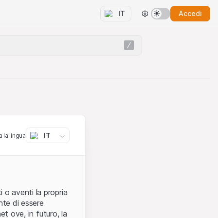
Accedi
IT
IT
 la lingua
 o aventi la propria
nte di essere
et ove, in futuro, la