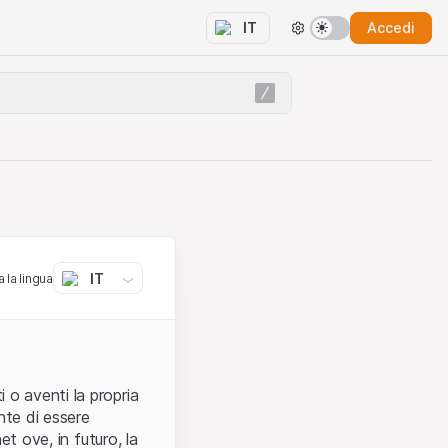
Accedi
IT
IT
 la lingua
 o aventi la propria
nte di essere
et ove, in futuro, la