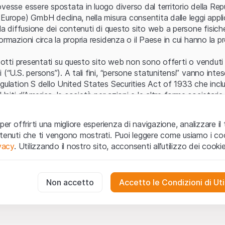
Errore del server
vesse essere spostata in luogo diverso dal territorio della Repu
Europe) GmbH declina, nella misura consentita dalle leggi applica
 la diffusione dei contenuti di questo sito web a persone fisich
ormazioni circa la propria residenza o il Paese in cui hanno la pr
odotti presentati su questo sito web non sono offerti o venduti n
 (“U.S. persons”). A tali fini, “persone statunitensi” vanno intes
egulation S dello United States Securities Act of 1933 che incl
 Uniti d’America, le società per azioni e le altre forme societari
zo e informazioni legali
per offrirti una migliore esperienza di navigazione, analizzare il 
o web (di seguito, il “Sito”) si dichiara di aver compreso e di ac
ntenuti che ti vengono mostrati. Puoi leggere come usiamo i coo
le avvertenze importanti e le condizioni di utilizzo ivi rese dispon
ivacy
. Utilizzando il nostro sito, acconsenti all’utilizzo dei cookie
 utilizzo
non siano accettate, l’utente è tenuto ad interromp
te necessari
cessari per il funzionamento del sito web e non possono essere disat
Non accetto
Accetto le Condizioni di Uti
 o invito ad acquistare
odotti, i dati, i servizi, gli strumenti, i documenti (i “Contenuti 
 Sito web hanno esclusivamente finalità informative e non rap
no in forma anonima le interazioni dei visitatori con il sito web per
tazione all’acquisto o alla vendita di prodotti di Leonteq Secur
to degli utenti.