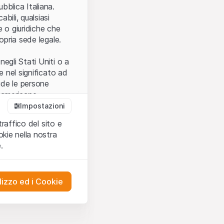
.
bblica Italiana.
bili, qualsiasi
e o giuridiche che
opria sede legale.
egli Stati Uniti o a
e nel significato ad
ude le persone
e americane.
Impostazioni
traffico del sito e
cettare le
kie nella nostra
ibili.
Nel caso in
.
ere l’utilizzo del
tivati.
lizzo ed i Cookie
del Sito”) contenuti o
presentano né
 comprendere
ities AG, EFG