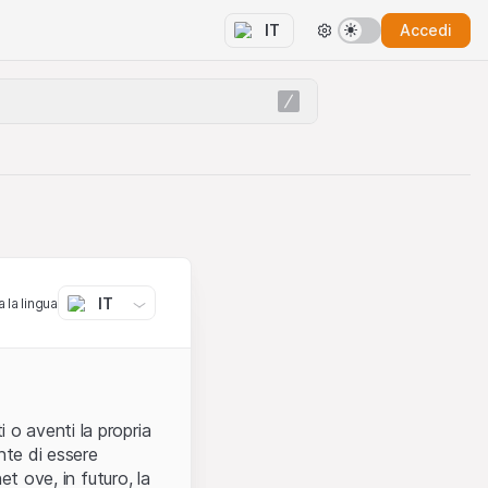
Accedi
IT
IT
 la lingua
 o aventi la propria
nte di essere
et ove, in futuro, la