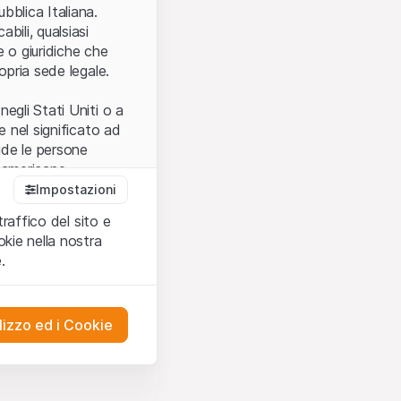
.
bblica Italiana.
bili, qualsiasi
e o giuridiche che
opria sede legale.
egli Stati Uniti o a
e nel significato ad
ude le persone
e americane.
Impostazioni
traffico del sito e
cettare le
kie nella nostra
ibili.
Nel caso in
.
ere l’utilizzo del
tivati.
lizzo ed i Cookie
del Sito”) contenuti o
presentano né
 comprendere
ities AG, EFG