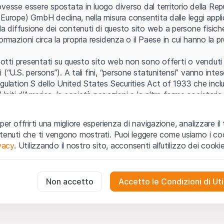
Errore del server
vesse essere spostata in luogo diverso dal territorio della Repu
Europe) GmbH declina, nella misura consentita dalle leggi applica
 la diffusione dei contenuti di questo sito web a persone fisich
ormazioni circa la propria residenza o il Paese in cui hanno la pr
odotti presentati su questo sito web non sono offerti o venduti n
 (“U.S. persons”). A tali fini, “persone statunitensi” vanno intes
egulation S dello United States Securities Act of 1933 che incl
 Uniti d’America, le società per azioni e le altre forme societari
zo e informazioni legali
per offrirti una migliore esperienza di navigazione, analizzare il 
o web (di seguito, il “Sito”) si dichiara di aver compreso e di ac
ntenuti che ti vengono mostrati. Puoi leggere come usiamo i coo
le avvertenze importanti e le condizioni di utilizzo ivi rese dispon
ivacy
. Utilizzando il nostro sito, acconsenti all’utilizzo dei cookie
 utilizzo
non siano accettate, l’utente è tenuto ad interromp
te necessari
cessari per il funzionamento del sito web e non possono essere disat
Non accetto
Accetto le Condizioni di Uti
 o invito ad acquistare
odotti, i dati, i servizi, gli strumenti, i documenti (i “Contenuti 
 Sito web hanno esclusivamente finalità informative e non rap
no in forma anonima le interazioni dei visitatori con il sito web per
tazione all’acquisto o alla vendita di prodotti di Leonteq Secur
to degli utenti.