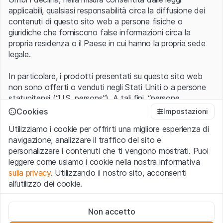
applicabili, qualsiasi responsabilità circa la diffusione dei
contenuti di questo sito web a persone fisiche o
giuridiche che forniscono false informazioni circa la
propria residenza o il Paese in cui hanno la propria sede
legale.
In particolare, i prodotti presentati su questo sito web
non sono offerti o venduti negli Stati Uniti o a persone
statunitensi (“U.S. persons”). A tali fini, “persone
statunitensi” vanno intese nel significato ad esse ascritto
Cookies
Impostazioni
nel Regulation S dello United States Securities Act of
Utilizziamo i cookie per offrirti una migliore esperienza di
1933 che include le persone residenti negli Stati Uniti
navigazione, analizzare il traffico del sito e
d’America, le società per azioni e le altre forme societarie
personalizzare i contenuti che ti vengono mostrati. Puoi
americane.
leggere come usiamo i cookie nella nostra informativa
sulla privacy
. Utilizzando il nostro sito, acconsenti
Condizioni di utilizzo e informazioni legali
all’utilizzo dei cookie.
Con l’accesso al sito web (di seguito, il “Sito”) si dichiara
di aver compreso e di accettare le informazioni legali, le
Cookie strettamente necessari
avvertenze importanti e le condizioni di utilizzo ivi rese
Non accetto
Questi cookie sono necessari per il funzionamento del sito
disponibili.
Nel caso in cui le
Condizioni di utilizzo
non
web e non possono essere disattivati.