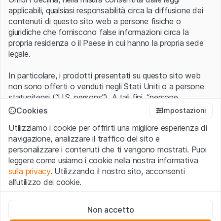
applicabili, qualsiasi responsabilità circa la diffusione dei
contenuti di questo sito web a persone fisiche o
giuridiche che forniscono false informazioni circa la
propria residenza o il Paese in cui hanno la propria sede
legale.
In particolare, i prodotti presentati su questo sito web
non sono offerti o venduti negli Stati Uniti o a persone
statunitensi (“U.S. persons”). A tali fini, “persone
statunitensi” vanno intese nel significato ad esse ascritto
Cookies
Impostazioni
nel Regulation S dello United States Securities Act of
Utilizziamo i cookie per offrirti una migliore esperienza di
1933 che include le persone residenti negli Stati Uniti
navigazione, analizzare il traffico del sito e
d’America, le società per azioni e le altre forme societarie
personalizzare i contenuti che ti vengono mostrati. Puoi
americane.
leggere come usiamo i cookie nella nostra informativa
sulla privacy
. Utilizzando il nostro sito, acconsenti
Condizioni di utilizzo e informazioni legali
all’utilizzo dei cookie.
Con l’accesso al sito web (di seguito, il “Sito”) si dichiara
di aver compreso e di accettare le informazioni legali, le
Cookie strettamente necessari
avvertenze importanti e le condizioni di utilizzo ivi rese
Non accetto
Questi cookie sono necessari per il funzionamento del sito
disponibili.
Nel caso in cui le
Condizioni di utilizzo
non
web e non possono essere disattivati.