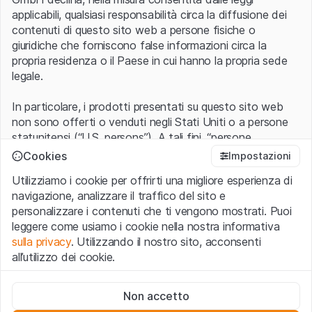
applicabili, qualsiasi responsabilità circa la diffusione dei
contenuti di questo sito web a persone fisiche o
giuridiche che forniscono false informazioni circa la
propria residenza o il Paese in cui hanno la propria sede
legale.
In particolare, i prodotti presentati su questo sito web
non sono offerti o venduti negli Stati Uniti o a persone
statunitensi (“U.S. persons”). A tali fini, “persone
statunitensi” vanno intese nel significato ad esse ascritto
Cookies
Impostazioni
nel Regulation S dello United States Securities Act of
Utilizziamo i cookie per offrirti una migliore esperienza di
1933 che include le persone residenti negli Stati Uniti
navigazione, analizzare il traffico del sito e
d’America, le società per azioni e le altre forme societarie
personalizzare i contenuti che ti vengono mostrati. Puoi
americane.
leggere come usiamo i cookie nella nostra informativa
sulla privacy
. Utilizzando il nostro sito, acconsenti
Condizioni di utilizzo e informazioni legali
all’utilizzo dei cookie.
Con l’accesso al sito web (di seguito, il “Sito”) si dichiara
di aver compreso e di accettare le informazioni legali, le
Cookie strettamente necessari
avvertenze importanti e le condizioni di utilizzo ivi rese
Non accetto
Questi cookie sono necessari per il funzionamento del sito
disponibili.
Nel caso in cui le
Condizioni di utilizzo
non
web e non possono essere disattivati.