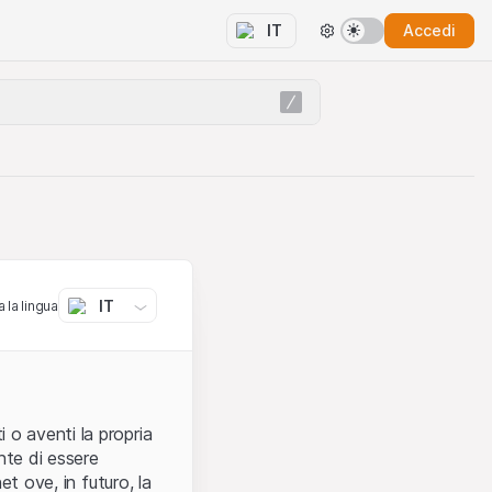
Accedi
IT
IT
 la lingua
 o aventi la propria
nte di essere
et ove, in futuro, la