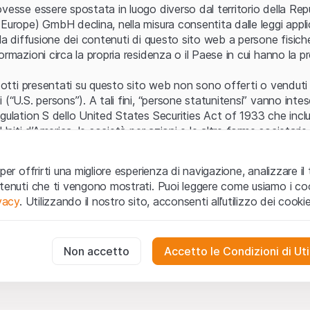
Errore del server
vesse essere spostata in luogo diverso dal territorio della Repu
Europe) GmbH declina, nella misura consentita dalle leggi applica
 la diffusione dei contenuti di questo sito web a persone fisich
ormazioni circa la propria residenza o il Paese in cui hanno la pr
odotti presentati su questo sito web non sono offerti o venduti n
 (“U.S. persons”). A tali fini, “persone statunitensi” vanno intes
egulation S dello United States Securities Act of 1933 che incl
 Uniti d’America, le società per azioni e le altre forme societari
zo e informazioni legali
per offrirti una migliore esperienza di navigazione, analizzare il 
o web (di seguito, il “Sito”) si dichiara di aver compreso e di ac
ntenuti che ti vengono mostrati. Puoi leggere come usiamo i coo
le avvertenze importanti e le condizioni di utilizzo ivi rese dispon
ivacy
. Utilizzando il nostro sito, acconsenti all’utilizzo dei cookie
 utilizzo
non siano accettate, l’utente è tenuto ad interromp
te necessari
cessari per il funzionamento del sito web e non possono essere disat
Non accetto
Accetto le Condizioni di Uti
 o invito ad acquistare
odotti, i dati, i servizi, gli strumenti, i documenti (i “Contenuti 
 Sito web hanno esclusivamente finalità informative e non rap
no in forma anonima le interazioni dei visitatori con il sito web per
tazione all’acquisto o alla vendita di prodotti di Leonteq Secur
to degli utenti.