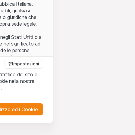
.
bblica Italiana.
bili, qualsiasi
e o giuridiche che
opria sede legale.
egli Stati Uniti o a
e nel significato ad
ude le persone
e americane.
Impostazioni
traffico del sito e
cettare le
kie nella nostra
ibili.
Nel caso in
.
ere l’utilizzo del
tivati.
lizzo ed i Cookie
del Sito”) contenuti o
presentano né
 comprendere
ities AG, EFG