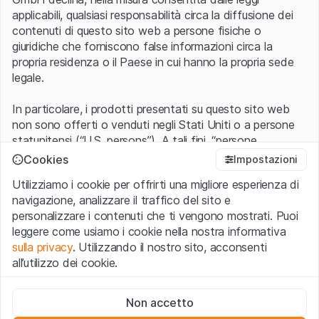
applicabili, qualsiasi responsabilità circa la diffusione dei
contenuti di questo sito web a persone fisiche o
giuridiche che forniscono false informazioni circa la
propria residenza o il Paese in cui hanno la propria sede
legale.
In particolare, i prodotti presentati su questo sito web
non sono offerti o venduti negli Stati Uniti o a persone
statunitensi (“U.S. persons”). A tali fini, “persone
statunitensi” vanno intese nel significato ad esse ascritto
Cookies
Impostazioni
nel Regulation S dello United States Securities Act of
Utilizziamo i cookie per offrirti una migliore esperienza di
1933 che include le persone residenti negli Stati Uniti
navigazione, analizzare il traffico del sito e
d’America, le società per azioni e le altre forme societarie
personalizzare i contenuti che ti vengono mostrati. Puoi
americane.
leggere come usiamo i cookie nella nostra informativa
sulla privacy
. Utilizzando il nostro sito, acconsenti
Condizioni di utilizzo e informazioni legali
all’utilizzo dei cookie.
Con l’accesso al sito web (di seguito, il “Sito”) si dichiara
di aver compreso e di accettare le informazioni legali, le
Cookie strettamente necessari
avvertenze importanti e le condizioni di utilizzo ivi rese
Non accetto
Questi cookie sono necessari per il funzionamento del sito
disponibili.
Nel caso in cui le
Condizioni di utilizzo
non
web e non possono essere disattivati.