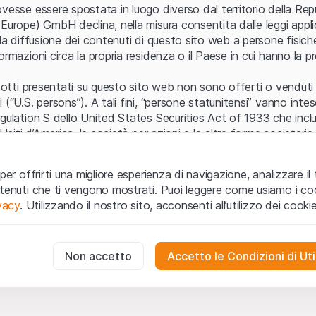
Errore del server
vesse essere spostata in luogo diverso dal territorio della Repu
Europe) GmbH declina, nella misura consentita dalle leggi applica
 la diffusione dei contenuti di questo sito web a persone fisich
ormazioni circa la propria residenza o il Paese in cui hanno la pr
odotti presentati su questo sito web non sono offerti o venduti n
 (“U.S. persons”). A tali fini, “persone statunitensi” vanno intes
egulation S dello United States Securities Act of 1933 che incl
 Uniti d’America, le società per azioni e le altre forme societari
zo e informazioni legali
per offrirti una migliore esperienza di navigazione, analizzare il 
o web (di seguito, il “Sito”) si dichiara di aver compreso e di ac
ntenuti che ti vengono mostrati. Puoi leggere come usiamo i coo
le avvertenze importanti e le condizioni di utilizzo ivi rese dispon
ivacy
. Utilizzando il nostro sito, acconsenti all’utilizzo dei cookie
 utilizzo
non siano accettate, l’utente è tenuto ad interromp
te necessari
cessari per il funzionamento del sito web e non possono essere disat
Non accetto
Accetto le Condizioni di Uti
 o invito ad acquistare
odotti, i dati, i servizi, gli strumenti, i documenti (i “Contenuti 
 Sito web hanno esclusivamente finalità informative e non rap
no in forma anonima le interazioni dei visitatori con il sito web per
tazione all’acquisto o alla vendita di prodotti di Leonteq Secur
to degli utenti.