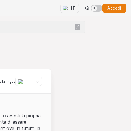
Accedi
IT
IT
 la lingua
 o aventi la propria
nte di essere
et ove, in futuro, la