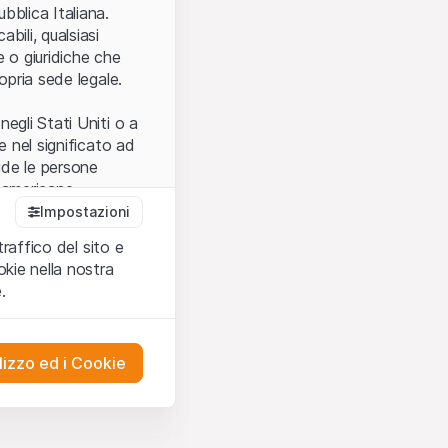
.
bblica Italiana.
bili, qualsiasi
e o giuridiche che
opria sede legale.
egli Stati Uniti o a
e nel significato ad
ude le persone
e americane.
Impostazioni
traffico del sito e
cettare le
kie nella nostra
ibili.
Nel caso in
.
ere l’utilizzo del
tivati.
lizzo ed i Cookie
del Sito”) contenuti o
presentano né
 comprendere
ities AG, EFG