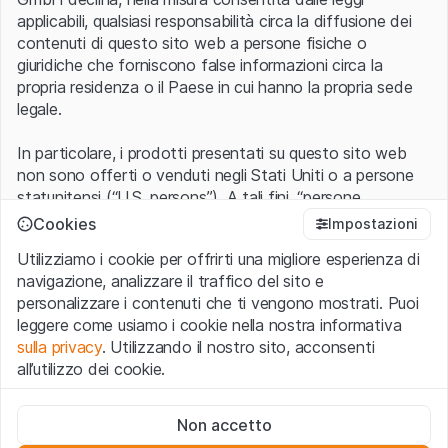
applicabili, qualsiasi responsabilità circa la diffusione dei
contenuti di questo sito web a persone fisiche o
giuridiche che forniscono false informazioni circa la
propria residenza o il Paese in cui hanno la propria sede
legale.
In particolare, i prodotti presentati su questo sito web
non sono offerti o venduti negli Stati Uniti o a persone
statunitensi (“U.S. persons”). A tali fini, “persone
statunitensi” vanno intese nel significato ad esse ascritto
Cookies
Impostazioni
nel Regulation S dello United States Securities Act of
Utilizziamo i cookie per offrirti una migliore esperienza di
1933 che include le persone residenti negli Stati Uniti
navigazione, analizzare il traffico del sito e
d’America, le società per azioni e le altre forme societarie
personalizzare i contenuti che ti vengono mostrati. Puoi
americane.
leggere come usiamo i cookie nella nostra informativa
sulla privacy
. Utilizzando il nostro sito, acconsenti
Condizioni di utilizzo e informazioni legali
all’utilizzo dei cookie.
Con l’accesso al sito web (di seguito, il “Sito”) si dichiara
di aver compreso e di accettare le informazioni legali, le
Cookie strettamente necessari
avvertenze importanti e le condizioni di utilizzo ivi rese
Non accetto
Questi cookie sono necessari per il funzionamento del sito
disponibili.
Nel caso in cui le
Condizioni di utilizzo
non
web e non possono essere disattivati.