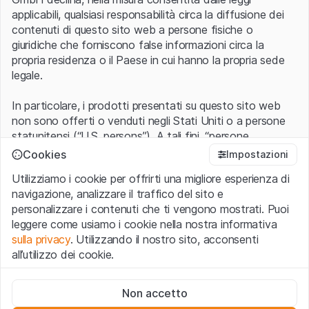
applicabili, qualsiasi responsabilità circa la diffusione dei
contenuti di questo sito web a persone fisiche o
giuridiche che forniscono false informazioni circa la
propria residenza o il Paese in cui hanno la propria sede
legale.
In particolare, i prodotti presentati su questo sito web
non sono offerti o venduti negli Stati Uniti o a persone
statunitensi (“U.S. persons”). A tali fini, “persone
statunitensi” vanno intese nel significato ad esse ascritto
Cookies
Impostazioni
nel Regulation S dello United States Securities Act of
Utilizziamo i cookie per offrirti una migliore esperienza di
1933 che include le persone residenti negli Stati Uniti
navigazione, analizzare il traffico del sito e
d’America, le società per azioni e le altre forme societarie
personalizzare i contenuti che ti vengono mostrati. Puoi
americane.
leggere come usiamo i cookie nella nostra informativa
sulla privacy
. Utilizzando il nostro sito, acconsenti
Condizioni di utilizzo e informazioni legali
all’utilizzo dei cookie.
Con l’accesso al sito web (di seguito, il “Sito”) si dichiara
di aver compreso e di accettare le informazioni legali, le
Cookie strettamente necessari
avvertenze importanti e le condizioni di utilizzo ivi rese
Non accetto
Questi cookie sono necessari per il funzionamento del sito
disponibili.
Nel caso in cui le
Condizioni di utilizzo
non
web e non possono essere disattivati.