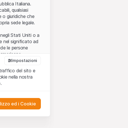
.
bblica Italiana.
bili, qualsiasi
e o giuridiche che
opria sede legale.
egli Stati Uniti o a
e nel significato ad
ude le persone
e americane.
Impostazioni
traffico del sito e
cettare le
kie nella nostra
ibili.
Nel caso in
.
ere l’utilizzo del
tivati.
lizzo ed i Cookie
del Sito”) contenuti o
presentano né
 comprendere
ities AG, EFG