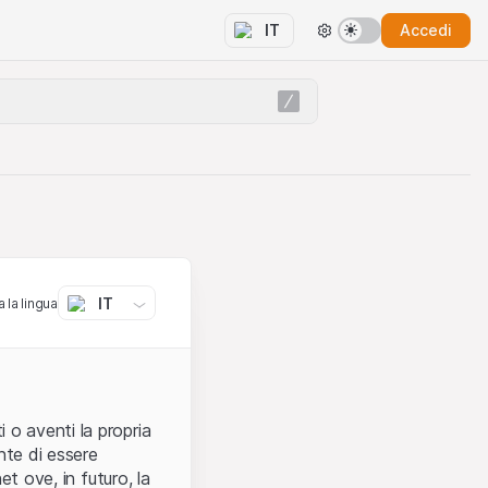
Accedi
IT
IT
 la lingua
 o aventi la propria
nte di essere
et ove, in futuro, la