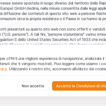
Errore del server
vesse essere spostata in luogo diverso dal territorio della Repu
Europe) GmbH declina, nella misura consentita dalle leggi applica
 la diffusione dei contenuti di questo sito web a persone fisich
ormazioni circa la propria residenza o il Paese in cui hanno la pr
odotti presentati su questo sito web non sono offerti o venduti n
 (“U.S. persons”). A tali fini, “persone statunitensi” vanno intes
egulation S dello United States Securities Act of 1933 che incl
 Uniti d’America, le società per azioni e le altre forme societari
zo e informazioni legali
per offrirti una migliore esperienza di navigazione, analizzare il 
o web (di seguito, il “Sito”) si dichiara di aver compreso e di ac
ntenuti che ti vengono mostrati. Puoi leggere come usiamo i coo
le avvertenze importanti e le condizioni di utilizzo ivi rese dispon
ivacy
. Utilizzando il nostro sito, acconsenti all’utilizzo dei cookie
 utilizzo
non siano accettate, l’utente è tenuto ad interromp
te necessari
cessari per il funzionamento del sito web e non possono essere disat
Non accetto
Accetto le Condizioni di Uti
 o invito ad acquistare
odotti, i dati, i servizi, gli strumenti, i documenti (i “Contenuti 
 Sito web hanno esclusivamente finalità informative e non rap
no in forma anonima le interazioni dei visitatori con il sito web per
tazione all’acquisto o alla vendita di prodotti di Leonteq Secur
to degli utenti.