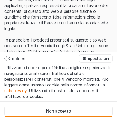
applicabili, qualsiasi responsabilità circa la diffusione dei
contenuti di questo sito web a persone fisiche o
giuridiche che forniscono false informazioni circa la
propria residenza o il Paese in cui hanno la propria sede
legale.
In particolare, i prodotti presentati su questo sito web
non sono offerti o venduti negli Stati Uniti o a persone
statunitensi (“U.S. persons”). A tali fini, “persone
statunitensi” vanno intese nel significato ad esse ascritto
Cookies
Impostazioni
nel Regulation S dello United States Securities Act of
Utilizziamo i cookie per offrirti una migliore esperienza di
1933 che include le persone residenti negli Stati Uniti
navigazione, analizzare il traffico del sito e
d’America, le società per azioni e le altre forme societarie
personalizzare i contenuti che ti vengono mostrati. Puoi
americane.
leggere come usiamo i cookie nella nostra informativa
sulla privacy
. Utilizzando il nostro sito, acconsenti
Condizioni di utilizzo e informazioni legali
all’utilizzo dei cookie.
Con l’accesso al sito web (di seguito, il “Sito”) si dichiara
di aver compreso e di accettare le informazioni legali, le
Cookie strettamente necessari
avvertenze importanti e le condizioni di utilizzo ivi rese
Non accetto
Questi cookie sono necessari per il funzionamento del sito
disponibili.
Nel caso in cui le
Condizioni di utilizzo
non
web e non possono essere disattivati.