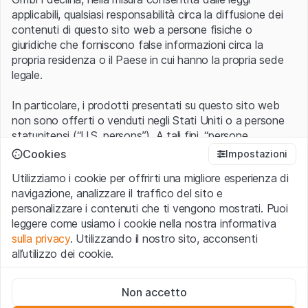
applicabili, qualsiasi responsabilità circa la diffusione dei
contenuti di questo sito web a persone fisiche o
giuridiche che forniscono false informazioni circa la
propria residenza o il Paese in cui hanno la propria sede
legale.
In particolare, i prodotti presentati su questo sito web
non sono offerti o venduti negli Stati Uniti o a persone
statunitensi (“U.S. persons”). A tali fini, “persone
statunitensi” vanno intese nel significato ad esse ascritto
Cookies
Impostazioni
nel Regulation S dello United States Securities Act of
Utilizziamo i cookie per offrirti una migliore esperienza di
1933 che include le persone residenti negli Stati Uniti
navigazione, analizzare il traffico del sito e
d’America, le società per azioni e le altre forme societarie
personalizzare i contenuti che ti vengono mostrati. Puoi
americane.
leggere come usiamo i cookie nella nostra informativa
sulla privacy
. Utilizzando il nostro sito, acconsenti
Condizioni di utilizzo e informazioni legali
all’utilizzo dei cookie.
Con l’accesso al sito web (di seguito, il “Sito”) si dichiara
di aver compreso e di accettare le informazioni legali, le
Cookie strettamente necessari
avvertenze importanti e le condizioni di utilizzo ivi rese
Non accetto
Questi cookie sono necessari per il funzionamento del sito
disponibili.
Nel caso in cui le
Condizioni di utilizzo
non
web e non possono essere disattivati.