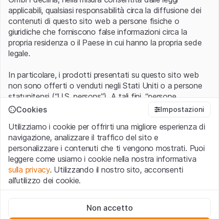
applicabili, qualsiasi responsabilità circa la diffusione dei
contenuti di questo sito web a persone fisiche o
giuridiche che forniscono false informazioni circa la
propria residenza o il Paese in cui hanno la propria sede
legale.
In particolare, i prodotti presentati su questo sito web
non sono offerti o venduti negli Stati Uniti o a persone
statunitensi (“U.S. persons”). A tali fini, “persone
statunitensi” vanno intese nel significato ad esse ascritto
Cookies
Impostazioni
nel Regulation S dello United States Securities Act of
Utilizziamo i cookie per offrirti una migliore esperienza di
1933 che include le persone residenti negli Stati Uniti
navigazione, analizzare il traffico del sito e
d’America, le società per azioni e le altre forme societarie
personalizzare i contenuti che ti vengono mostrati. Puoi
americane.
leggere come usiamo i cookie nella nostra informativa
sulla privacy
. Utilizzando il nostro sito, acconsenti
Condizioni di utilizzo e informazioni legali
all’utilizzo dei cookie.
Con l’accesso al sito web (di seguito, il “Sito”) si dichiara
di aver compreso e di accettare le informazioni legali, le
Cookie strettamente necessari
avvertenze importanti e le condizioni di utilizzo ivi rese
Non accetto
Questi cookie sono necessari per il funzionamento del sito
disponibili.
Nel caso in cui le
Condizioni di utilizzo
non
web e non possono essere disattivati.