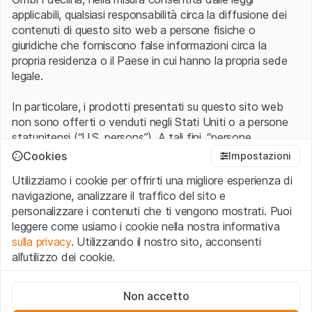
applicabili, qualsiasi responsabilità circa la diffusione dei
contenuti di questo sito web a persone fisiche o
giuridiche che forniscono false informazioni circa la
propria residenza o il Paese in cui hanno la propria sede
legale.
In particolare, i prodotti presentati su questo sito web
non sono offerti o venduti negli Stati Uniti o a persone
statunitensi (“U.S. persons”). A tali fini, “persone
statunitensi” vanno intese nel significato ad esse ascritto
Cookies
Impostazioni
nel Regulation S dello United States Securities Act of
Utilizziamo i cookie per offrirti una migliore esperienza di
1933 che include le persone residenti negli Stati Uniti
navigazione, analizzare il traffico del sito e
d’America, le società per azioni e le altre forme societarie
personalizzare i contenuti che ti vengono mostrati. Puoi
americane.
leggere come usiamo i cookie nella nostra informativa
sulla privacy
. Utilizzando il nostro sito, acconsenti
Condizioni di utilizzo e informazioni legali
all’utilizzo dei cookie.
Con l’accesso al sito web (di seguito, il “Sito”) si dichiara
di aver compreso e di accettare le informazioni legali, le
Cookie strettamente necessari
avvertenze importanti e le condizioni di utilizzo ivi rese
Non accetto
Questi cookie sono necessari per il funzionamento del sito
disponibili.
Nel caso in cui le
Condizioni di utilizzo
non
web e non possono essere disattivati.