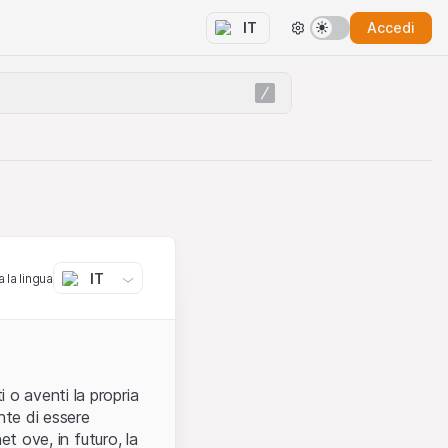
Accedi
IT
IT
 la lingua
 o aventi la propria
nte di essere
et ove, in futuro, la