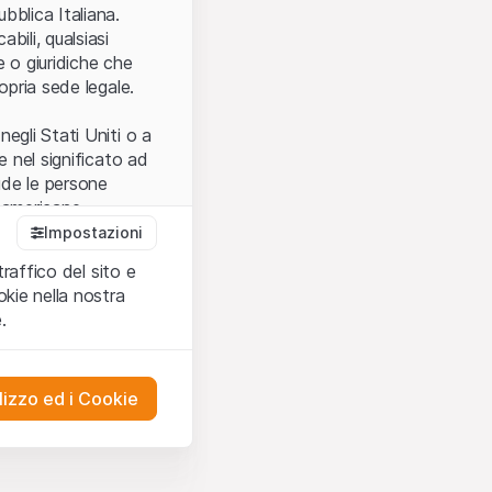
.
bblica Italiana.
bili, qualsiasi
e o giuridiche che
opria sede legale.
egli Stati Uniti o a
e nel significato ad
ude le persone
e americane.
Impostazioni
traffico del sito e
cettare le
kie nella nostra
ibili.
Nel caso in
.
ere l’utilizzo del
tivati.
lizzo ed i Cookie
del Sito”) contenuti o
presentano né
 comprendere
ities AG, EFG