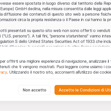
Errore del server
vesse essere spostata in luogo diverso dal territorio della Repu
Europe) GmbH declina, nella misura consentita dalle leggi applica
 la diffusione dei contenuti di questo sito web a persone fisich
ormazioni circa la propria residenza o il Paese in cui hanno la pr
odotti presentati su questo sito web non sono offerti o venduti n
 (“U.S. persons”). A tali fini, “persone statunitensi” vanno intes
egulation S dello United States Securities Act of 1933 che incl
 Uniti d’America, le società per azioni e le altre forme societari
zo e informazioni legali
per offrirti una migliore esperienza di navigazione, analizzare il 
o web (di seguito, il “Sito”) si dichiara di aver compreso e di ac
ntenuti che ti vengono mostrati. Puoi leggere come usiamo i coo
le avvertenze importanti e le condizioni di utilizzo ivi rese dispon
ivacy
. Utilizzando il nostro sito, acconsenti all’utilizzo dei cookie
 utilizzo
non siano accettate, l’utente è tenuto ad interromp
te necessari
cessari per il funzionamento del sito web e non possono essere disat
Non accetto
Accetto le Condizioni di Uti
 o invito ad acquistare
odotti, i dati, i servizi, gli strumenti, i documenti (i “Contenuti 
 Sito web hanno esclusivamente finalità informative e non rap
no in forma anonima le interazioni dei visitatori con il sito web per
tazione all’acquisto o alla vendita di prodotti di Leonteq Secur
to degli utenti.