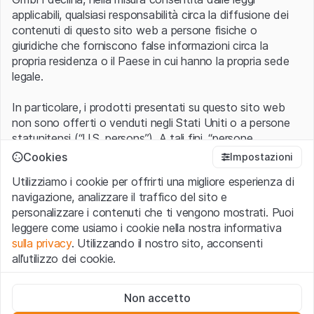
applicabili, qualsiasi responsabilità circa la diffusione dei
contenuti di questo sito web a persone fisiche o
giuridiche che forniscono false informazioni circa la
propria residenza o il Paese in cui hanno la propria sede
legale.
In particolare, i prodotti presentati su questo sito web
non sono offerti o venduti negli Stati Uniti o a persone
statunitensi (“U.S. persons”). A tali fini, “persone
statunitensi” vanno intese nel significato ad esse ascritto
Cookies
Impostazioni
nel Regulation S dello United States Securities Act of
Utilizziamo i cookie per offrirti una migliore esperienza di
1933 che include le persone residenti negli Stati Uniti
navigazione, analizzare il traffico del sito e
d’America, le società per azioni e le altre forme societarie
personalizzare i contenuti che ti vengono mostrati. Puoi
americane.
leggere come usiamo i cookie nella nostra informativa
sulla privacy
. Utilizzando il nostro sito, acconsenti
Condizioni di utilizzo e informazioni legali
all’utilizzo dei cookie.
Con l’accesso al sito web (di seguito, il “Sito”) si dichiara
di aver compreso e di accettare le informazioni legali, le
Cookie strettamente necessari
avvertenze importanti e le condizioni di utilizzo ivi rese
Non accetto
Questi cookie sono necessari per il funzionamento del sito
disponibili.
Nel caso in cui le
Condizioni di utilizzo
non
web e non possono essere disattivati.