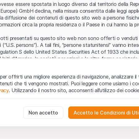
Errore del server
vesse essere spostata in luogo diverso dal territorio della Repu
Europe) GmbH declina, nella misura consentita dalle leggi applica
 la diffusione dei contenuti di questo sito web a persone fisich
ormazioni circa la propria residenza o il Paese in cui hanno la pr
odotti presentati su questo sito web non sono offerti o venduti n
 (“U.S. persons”). A tali fini, “persone statunitensi” vanno intes
egulation S dello United States Securities Act of 1933 che incl
 Uniti d’America, le società per azioni e le altre forme societari
zo e informazioni legali
per offrirti una migliore esperienza di navigazione, analizzare il 
o web (di seguito, il “Sito”) si dichiara di aver compreso e di ac
ntenuti che ti vengono mostrati. Puoi leggere come usiamo i coo
le avvertenze importanti e le condizioni di utilizzo ivi rese dispon
ivacy
. Utilizzando il nostro sito, acconsenti all’utilizzo dei cookie
 utilizzo
non siano accettate, l’utente è tenuto ad interromp
te necessari
cessari per il funzionamento del sito web e non possono essere disat
Non accetto
Accetto le Condizioni di Uti
 o invito ad acquistare
odotti, i dati, i servizi, gli strumenti, i documenti (i “Contenuti 
 Sito web hanno esclusivamente finalità informative e non rap
no in forma anonima le interazioni dei visitatori con il sito web per
tazione all’acquisto o alla vendita di prodotti di Leonteq Secur
to degli utenti.