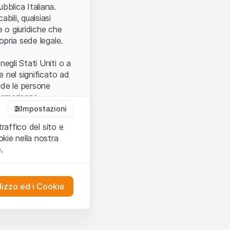
.
bblica Italiana.
bili, qualsiasi
e o giuridiche che
opria sede legale.
egli Stati Uniti o a
e nel significato ad
ude le persone
e americane.
Impostazioni
traffico del sito e
cettare le
kie nella nostra
ibili.
Nel caso in
.
ere l’utilizzo del
tivati.
lizzo ed i Cookie
del Sito”) contenuti o
presentano né
 comprendere
ities AG, EFG