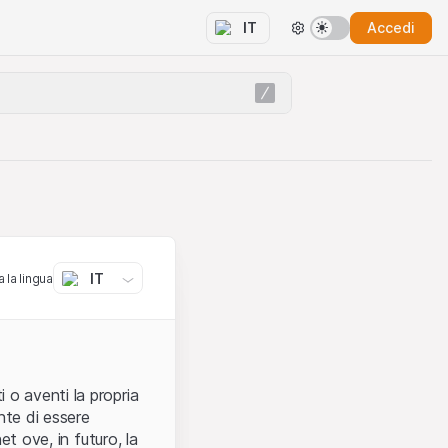
Accedi
IT
IT
 la lingua
 o aventi la propria
nte di essere
et ove, in futuro, la