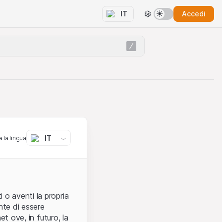
Accedi
IT
IT
 la lingua
 o aventi la propria
nte di essere
et ove, in futuro, la