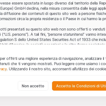
Errore del server
vesse essere spostata in luogo diverso dal territorio della Repu
Europe) GmbH declina, nella misura consentita dalle leggi applica
 la diffusione dei contenuti di questo sito web a persone fisich
ormazioni circa la propria residenza o il Paese in cui hanno la pr
odotti presentati su questo sito web non sono offerti o venduti n
 (“U.S. persons”). A tali fini, “persone statunitensi” vanno intes
egulation S dello United States Securities Act of 1933 che incl
 Uniti d’America, le società per azioni e le altre forme societari
zo e informazioni legali
per offrirti una migliore esperienza di navigazione, analizzare il 
o web (di seguito, il “Sito”) si dichiara di aver compreso e di ac
ntenuti che ti vengono mostrati. Puoi leggere come usiamo i coo
le avvertenze importanti e le condizioni di utilizzo ivi rese dispon
ivacy
. Utilizzando il nostro sito, acconsenti all’utilizzo dei cookie
 utilizzo
non siano accettate, l’utente è tenuto ad interromp
te necessari
cessari per il funzionamento del sito web e non possono essere disat
Non accetto
Accetto le Condizioni di Uti
 o invito ad acquistare
odotti, i dati, i servizi, gli strumenti, i documenti (i “Contenuti 
 Sito web hanno esclusivamente finalità informative e non rap
no in forma anonima le interazioni dei visitatori con il sito web per
tazione all’acquisto o alla vendita di prodotti di Leonteq Secur
to degli utenti.