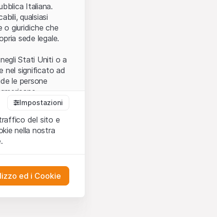
.
bblica Italiana.
bili, qualsiasi
e o giuridiche che
opria sede legale.
egli Stati Uniti o a
e nel significato ad
ude le persone
e americane.
Impostazioni
traffico del sito e
cettare le
kie nella nostra
ibili.
Nel caso in
.
ere l’utilizzo del
tivati.
lizzo ed i Cookie
del Sito”) contenuti o
presentano né
 comprendere
ities AG, EFG