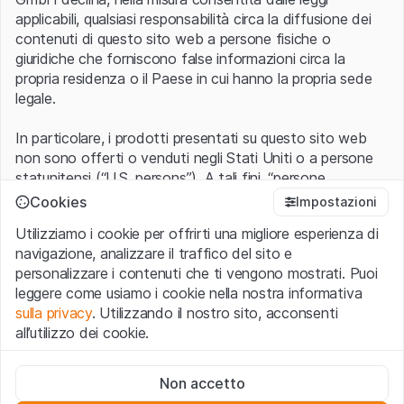
applicabili, qualsiasi responsabilità circa la diffusione dei
contenuti di questo sito web a persone fisiche o
giuridiche che forniscono false informazioni circa la
propria residenza o il Paese in cui hanno la propria sede
legale.
In particolare, i prodotti presentati su questo sito web
non sono offerti o venduti negli Stati Uniti o a persone
statunitensi (“U.S. persons”). A tali fini, “persone
statunitensi” vanno intese nel significato ad esse ascritto
Cookies
Impostazioni
nel Regulation S dello United States Securities Act of
Utilizziamo i cookie per offrirti una migliore esperienza di
1933 che include le persone residenti negli Stati Uniti
navigazione, analizzare il traffico del sito e
d’America, le società per azioni e le altre forme societarie
personalizzare i contenuti che ti vengono mostrati. Puoi
americane.
leggere come usiamo i cookie nella nostra informativa
sulla privacy
. Utilizzando il nostro sito, acconsenti
Condizioni di utilizzo e informazioni legali
all’utilizzo dei cookie.
Con l’accesso al sito web (di seguito, il “Sito”) si dichiara
di aver compreso e di accettare le informazioni legali, le
Cookie strettamente necessari
avvertenze importanti e le condizioni di utilizzo ivi rese
Non accetto
Questi cookie sono necessari per il funzionamento del sito
disponibili.
Nel caso in cui le
Condizioni di utilizzo
non
web e non possono essere disattivati.