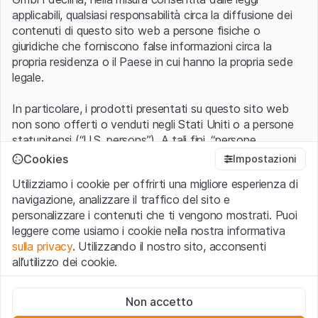
applicabili, qualsiasi responsabilità circa la diffusione dei
contenuti di questo sito web a persone fisiche o
giuridiche che forniscono false informazioni circa la
propria residenza o il Paese in cui hanno la propria sede
legale.
In particolare, i prodotti presentati su questo sito web
non sono offerti o venduti negli Stati Uniti o a persone
statunitensi (“U.S. persons”). A tali fini, “persone
statunitensi” vanno intese nel significato ad esse ascritto
Cookies
Impostazioni
nel Regulation S dello United States Securities Act of
Utilizziamo i cookie per offrirti una migliore esperienza di
1933 che include le persone residenti negli Stati Uniti
navigazione, analizzare il traffico del sito e
d’America, le società per azioni e le altre forme societarie
personalizzare i contenuti che ti vengono mostrati. Puoi
americane.
leggere come usiamo i cookie nella nostra informativa
sulla privacy
. Utilizzando il nostro sito, acconsenti
Condizioni di utilizzo e informazioni legali
all’utilizzo dei cookie.
Con l’accesso al sito web (di seguito, il “Sito”) si dichiara
di aver compreso e di accettare le informazioni legali, le
Cookie strettamente necessari
avvertenze importanti e le condizioni di utilizzo ivi rese
Non accetto
Questi cookie sono necessari per il funzionamento del sito
disponibili.
Nel caso in cui le
Condizioni di utilizzo
non
web e non possono essere disattivati.