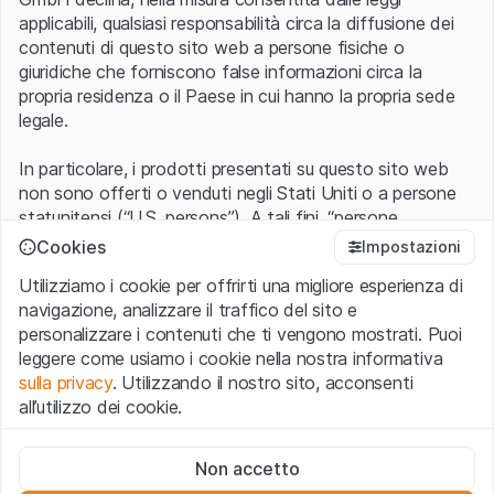
applicabili, qualsiasi responsabilità circa la diffusione dei
contenuti di questo sito web a persone fisiche o
giuridiche che forniscono false informazioni circa la
propria residenza o il Paese in cui hanno la propria sede
legale.
In particolare, i prodotti presentati su questo sito web
non sono offerti o venduti negli Stati Uniti o a persone
statunitensi (“U.S. persons”). A tali fini, “persone
statunitensi” vanno intese nel significato ad esse ascritto
Cookies
Impostazioni
nel Regulation S dello United States Securities Act of
Utilizziamo i cookie per offrirti una migliore esperienza di
1933 che include le persone residenti negli Stati Uniti
navigazione, analizzare il traffico del sito e
d’America, le società per azioni e le altre forme societarie
personalizzare i contenuti che ti vengono mostrati. Puoi
americane.
leggere come usiamo i cookie nella nostra informativa
sulla privacy
. Utilizzando il nostro sito, acconsenti
Condizioni di utilizzo e informazioni legali
all’utilizzo dei cookie.
Con l’accesso al sito web (di seguito, il “Sito”) si dichiara
di aver compreso e di accettare le informazioni legali, le
Cookie strettamente necessari
avvertenze importanti e le condizioni di utilizzo ivi rese
Non accetto
Questi cookie sono necessari per il funzionamento del sito
disponibili.
Nel caso in cui le
Condizioni di utilizzo
non
web e non possono essere disattivati.