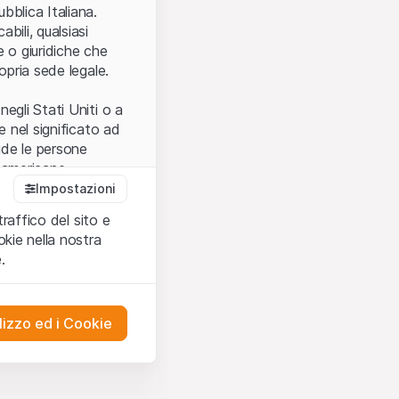
.
bblica Italiana.
bili, qualsiasi
e o giuridiche che
opria sede legale.
egli Stati Uniti o a
e nel significato ad
ude le persone
e americane.
Impostazioni
traffico del sito e
cettare le
kie nella nostra
ibili.
Nel caso in
.
ere l’utilizzo del
tivati.
lizzo ed i Cookie
del Sito”) contenuti o
presentano né
 comprendere
ities AG, EFG