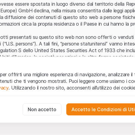
Errore del server
vesse essere spostata in luogo diverso dal territorio della Repu
Europe) GmbH declina, nella misura consentita dalle leggi applica
 la diffusione dei contenuti di questo sito web a persone fisich
ormazioni circa la propria residenza o il Paese in cui hanno la pr
odotti presentati su questo sito web non sono offerti o venduti n
 (“U.S. persons”). A tali fini, “persone statunitensi” vanno intes
egulation S dello United States Securities Act of 1933 che incl
 Uniti d’America, le società per azioni e le altre forme societari
zo e informazioni legali
per offrirti una migliore esperienza di navigazione, analizzare il 
o web (di seguito, il “Sito”) si dichiara di aver compreso e di ac
ntenuti che ti vengono mostrati. Puoi leggere come usiamo i coo
le avvertenze importanti e le condizioni di utilizzo ivi rese dispon
ivacy
. Utilizzando il nostro sito, acconsenti all’utilizzo dei cookie
 utilizzo
non siano accettate, l’utente è tenuto ad interromp
te necessari
cessari per il funzionamento del sito web e non possono essere disat
Non accetto
Accetto le Condizioni di Uti
 o invito ad acquistare
odotti, i dati, i servizi, gli strumenti, i documenti (i “Contenuti 
 Sito web hanno esclusivamente finalità informative e non rap
no in forma anonima le interazioni dei visitatori con il sito web per
tazione all’acquisto o alla vendita di prodotti di Leonteq Secur
to degli utenti.