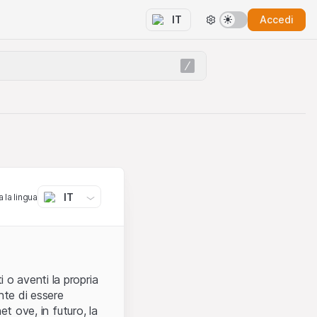
Accedi
IT
IT
 la lingua
 o aventi la propria
nte di essere
et ove, in futuro, la