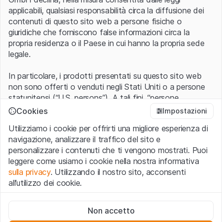
applicabili, qualsiasi responsabilità circa la diffusione dei
contenuti di questo sito web a persone fisiche o
giuridiche che forniscono false informazioni circa la
propria residenza o il Paese in cui hanno la propria sede
legale.
In particolare, i prodotti presentati su questo sito web
non sono offerti o venduti negli Stati Uniti o a persone
statunitensi (“U.S. persons”). A tali fini, “persone
statunitensi” vanno intese nel significato ad esse ascritto
Cookies
Impostazioni
nel Regulation S dello United States Securities Act of
Utilizziamo i cookie per offrirti una migliore esperienza di
1933 che include le persone residenti negli Stati Uniti
navigazione, analizzare il traffico del sito e
d’America, le società per azioni e le altre forme societarie
personalizzare i contenuti che ti vengono mostrati. Puoi
americane.
leggere come usiamo i cookie nella nostra informativa
sulla privacy
. Utilizzando il nostro sito, acconsenti
Condizioni di utilizzo e informazioni legali
all’utilizzo dei cookie.
Con l’accesso al sito web (di seguito, il “Sito”) si dichiara
di aver compreso e di accettare le informazioni legali, le
Cookie strettamente necessari
avvertenze importanti e le condizioni di utilizzo ivi rese
Non accetto
Questi cookie sono necessari per il funzionamento del sito
disponibili.
Nel caso in cui le
Condizioni di utilizzo
non
web e non possono essere disattivati.