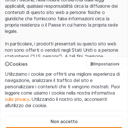
applicabili, qualsiasi responsabilità circa la diffusione dei
contenuti di questo sito web a persone fisiche o
giuridiche che forniscono false informazioni circa la
propria residenza o il Paese in cui hanno la propria sede
legale.
In particolare, i prodotti presentati su questo sito web
non sono offerti o venduti negli Stati Uniti o a persone
statunitensi (“U.S. persons”). A tali fini, “persone
statunitensi” vanno intese nel significato ad esse ascritto
Cookies
Impostazioni
nel Regulation S dello United States Securities Act of
Utilizziamo i cookie per offrirti una migliore esperienza di
1933 che include le persone residenti negli Stati Uniti
navigazione, analizzare il traffico del sito e
d’America, le società per azioni e le altre forme societarie
personalizzare i contenuti che ti vengono mostrati. Puoi
americane.
leggere come usiamo i cookie nella nostra informativa
sulla privacy
. Utilizzando il nostro sito, acconsenti
Condizioni di utilizzo e informazioni legali
all’utilizzo dei cookie.
Con l’accesso al sito web (di seguito, il “Sito”) si dichiara
di aver compreso e di accettare le informazioni legali, le
Cookie strettamente necessari
avvertenze importanti e le condizioni di utilizzo ivi rese
Non accetto
Questi cookie sono necessari per il funzionamento del sito
disponibili.
Nel caso in cui le
Condizioni di utilizzo
non
web e non possono essere disattivati.