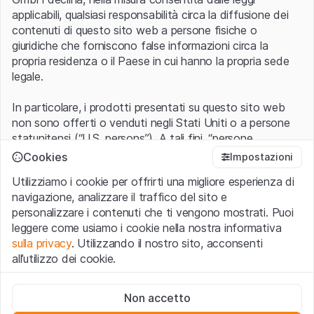
applicabili, qualsiasi responsabilità circa la diffusione dei
contenuti di questo sito web a persone fisiche o
giuridiche che forniscono false informazioni circa la
propria residenza o il Paese in cui hanno la propria sede
legale.
In particolare, i prodotti presentati su questo sito web
non sono offerti o venduti negli Stati Uniti o a persone
statunitensi (“U.S. persons”). A tali fini, “persone
statunitensi” vanno intese nel significato ad esse ascritto
Cookies
Impostazioni
nel Regulation S dello United States Securities Act of
Utilizziamo i cookie per offrirti una migliore esperienza di
1933 che include le persone residenti negli Stati Uniti
navigazione, analizzare il traffico del sito e
d’America, le società per azioni e le altre forme societarie
personalizzare i contenuti che ti vengono mostrati. Puoi
americane.
leggere come usiamo i cookie nella nostra informativa
sulla privacy
. Utilizzando il nostro sito, acconsenti
Condizioni di utilizzo e informazioni legali
all’utilizzo dei cookie.
Con l’accesso al sito web (di seguito, il “Sito”) si dichiara
di aver compreso e di accettare le informazioni legali, le
Cookie strettamente necessari
avvertenze importanti e le condizioni di utilizzo ivi rese
Non accetto
Questi cookie sono necessari per il funzionamento del sito
disponibili.
Nel caso in cui le
Condizioni di utilizzo
non
web e non possono essere disattivati.