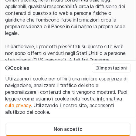
applicabili, qualsiasi responsabilità circa la diffusione dei
contenuti di questo sito web a persone fisiche o
giuridiche che forniscono false informazioni circa la
propria residenza o il Paese in cui hanno la propria sede
legale.
In particolare, i prodotti presentati su questo sito web
non sono offerti o venduti negli Stati Uniti o a persone
statunitensi (“U.S. persons”). A tali fini, “persone
statunitensi” vanno intese nel significato ad esse ascritto
Cookies
Impostazioni
nel Regulation S dello United States Securities Act of
Utilizziamo i cookie per offrirti una migliore esperienza di
1933 che include le persone residenti negli Stati Uniti
navigazione, analizzare il traffico del sito e
d’America, le società per azioni e le altre forme societarie
personalizzare i contenuti che ti vengono mostrati. Puoi
americane.
leggere come usiamo i cookie nella nostra informativa
sulla privacy
. Utilizzando il nostro sito, acconsenti
Condizioni di utilizzo e informazioni legali
all’utilizzo dei cookie.
Con l’accesso al sito web (di seguito, il “Sito”) si dichiara
di aver compreso e di accettare le informazioni legali, le
Cookie strettamente necessari
avvertenze importanti e le condizioni di utilizzo ivi rese
Non accetto
Questi cookie sono necessari per il funzionamento del sito
disponibili.
Nel caso in cui le
Condizioni di utilizzo
non
web e non possono essere disattivati.