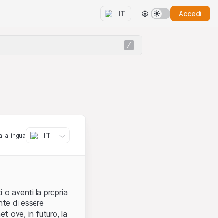
Accedi
IT
IT
 la lingua
 o aventi la propria
nte di essere
et ove, in futuro, la