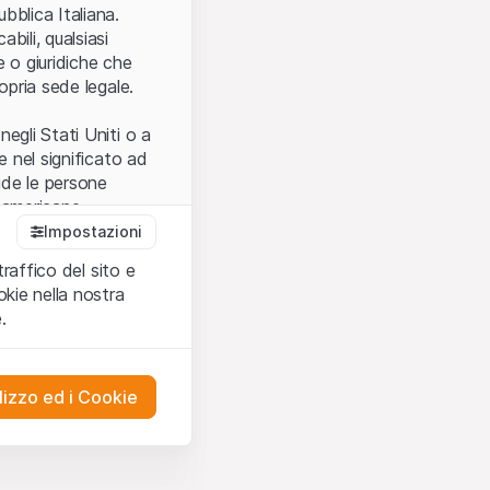
.
bblica Italiana.
bili, qualsiasi
e o giuridiche che
opria sede legale.
egli Stati Uniti o a
e nel significato ad
ude le persone
e americane.
Impostazioni
traffico del sito e
cettare le
kie nella nostra
ibili.
Nel caso in
.
ere l’utilizzo del
tivati.
lizzo ed i Cookie
del Sito”) contenuti o
presentano né
 comprendere
ities AG, EFG