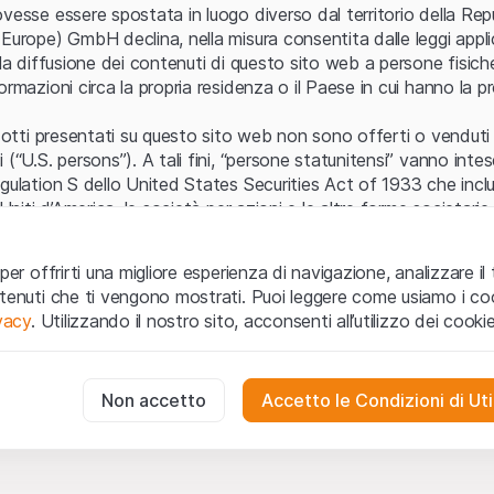
Errore del server
vesse essere spostata in luogo diverso dal territorio della Repu
Europe) GmbH declina, nella misura consentita dalle leggi applica
 la diffusione dei contenuti di questo sito web a persone fisich
ormazioni circa la propria residenza o il Paese in cui hanno la pr
odotti presentati su questo sito web non sono offerti o venduti n
 (“U.S. persons”). A tali fini, “persone statunitensi” vanno intes
egulation S dello United States Securities Act of 1933 che incl
 Uniti d’America, le società per azioni e le altre forme societari
zo e informazioni legali
per offrirti una migliore esperienza di navigazione, analizzare il 
o web (di seguito, il “Sito”) si dichiara di aver compreso e di ac
ntenuti che ti vengono mostrati. Puoi leggere come usiamo i coo
le avvertenze importanti e le condizioni di utilizzo ivi rese dispon
ivacy
. Utilizzando il nostro sito, acconsenti all’utilizzo dei cookie
 utilizzo
non siano accettate, l’utente è tenuto ad interromp
te necessari
cessari per il funzionamento del sito web e non possono essere disat
Non accetto
Accetto le Condizioni di Uti
 o invito ad acquistare
odotti, i dati, i servizi, gli strumenti, i documenti (i “Contenuti 
 Sito web hanno esclusivamente finalità informative e non rap
no in forma anonima le interazioni dei visitatori con il sito web per
tazione all’acquisto o alla vendita di prodotti di Leonteq Secur
to degli utenti.