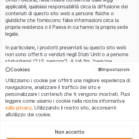
applicabili, qualsiasi responsabilità circa la diffusione dei
contenuti di questo sito web a persone fisiche o
giuridiche che forniscono false informazioni circa la
propria residenza o il Paese in cui hanno la propria sede
legale.
In particolare, i prodotti presentati su questo sito web
non sono offerti o venduti negli Stati Uniti o a persone
statunitensi (“U.S. persons”). A tali fini, “persone
statunitensi” vanno intese nel significato ad esse ascritto
Cookies
Impostazioni
nel Regulation S dello United States Securities Act of
Utilizziamo i cookie per offrirti una migliore esperienza di
1933 che include le persone residenti negli Stati Uniti
navigazione, analizzare il traffico del sito e
d’America, le società per azioni e le altre forme societarie
personalizzare i contenuti che ti vengono mostrati. Puoi
americane.
leggere come usiamo i cookie nella nostra informativa
sulla privacy
. Utilizzando il nostro sito, acconsenti
Condizioni di utilizzo e informazioni legali
all’utilizzo dei cookie.
Con l’accesso al sito web (di seguito, il “Sito”) si dichiara
di aver compreso e di accettare le informazioni legali, le
Cookie strettamente necessari
avvertenze importanti e le condizioni di utilizzo ivi rese
Non accetto
Questi cookie sono necessari per il funzionamento del sito
disponibili.
Nel caso in cui le
Condizioni di utilizzo
non
web e non possono essere disattivati.