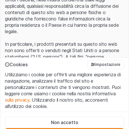
applicabili, qualsiasi responsabilità circa la diffusione dei
contenuti di questo sito web a persone fisiche o
giuridiche che forniscono false informazioni circa la
propria residenza o il Paese in cui hanno la propria sede
legale.
In particolare, i prodotti presentati su questo sito web
non sono offerti o venduti negli Stati Uniti o a persone
statunitensi (“U.S. persons”). A tali fini, “persone
statunitensi” vanno intese nel significato ad esse ascritto
Cookies
Impostazioni
nel Regulation S dello United States Securities Act of
Utilizziamo i cookie per offrirti una migliore esperienza di
1933 che include le persone residenti negli Stati Uniti
navigazione, analizzare il traffico del sito e
d’America, le società per azioni e le altre forme societarie
personalizzare i contenuti che ti vengono mostrati. Puoi
americane.
leggere come usiamo i cookie nella nostra informativa
sulla privacy
. Utilizzando il nostro sito, acconsenti
Condizioni di utilizzo e informazioni legali
all’utilizzo dei cookie.
Con l’accesso al sito web (di seguito, il “Sito”) si dichiara
di aver compreso e di accettare le informazioni legali, le
Cookie strettamente necessari
avvertenze importanti e le condizioni di utilizzo ivi rese
Non accetto
Questi cookie sono necessari per il funzionamento del sito
disponibili.
Nel caso in cui le
Condizioni di utilizzo
non
web e non possono essere disattivati.