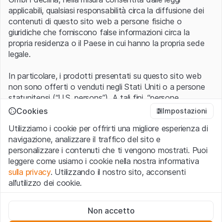
applicabili, qualsiasi responsabilità circa la diffusione dei
contenuti di questo sito web a persone fisiche o
giuridiche che forniscono false informazioni circa la
propria residenza o il Paese in cui hanno la propria sede
legale.
In particolare, i prodotti presentati su questo sito web
non sono offerti o venduti negli Stati Uniti o a persone
statunitensi (“U.S. persons”). A tali fini, “persone
statunitensi” vanno intese nel significato ad esse ascritto
Cookies
Impostazioni
nel Regulation S dello United States Securities Act of
Utilizziamo i cookie per offrirti una migliore esperienza di
1933 che include le persone residenti negli Stati Uniti
navigazione, analizzare il traffico del sito e
d’America, le società per azioni e le altre forme societarie
personalizzare i contenuti che ti vengono mostrati. Puoi
americane.
leggere come usiamo i cookie nella nostra informativa
sulla privacy
. Utilizzando il nostro sito, acconsenti
Condizioni di utilizzo e informazioni legali
all’utilizzo dei cookie.
Con l’accesso al sito web (di seguito, il “Sito”) si dichiara
di aver compreso e di accettare le informazioni legali, le
Cookie strettamente necessari
avvertenze importanti e le condizioni di utilizzo ivi rese
Non accetto
Questi cookie sono necessari per il funzionamento del sito
disponibili.
Nel caso in cui le
Condizioni di utilizzo
non
web e non possono essere disattivati.