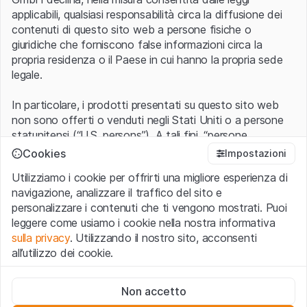
applicabili, qualsiasi responsabilità circa la diffusione dei
contenuti di questo sito web a persone fisiche o
giuridiche che forniscono false informazioni circa la
propria residenza o il Paese in cui hanno la propria sede
legale.
In particolare, i prodotti presentati su questo sito web
non sono offerti o venduti negli Stati Uniti o a persone
statunitensi (“U.S. persons”). A tali fini, “persone
statunitensi” vanno intese nel significato ad esse ascritto
Cookies
Impostazioni
nel Regulation S dello United States Securities Act of
Utilizziamo i cookie per offrirti una migliore esperienza di
1933 che include le persone residenti negli Stati Uniti
navigazione, analizzare il traffico del sito e
d’America, le società per azioni e le altre forme societarie
personalizzare i contenuti che ti vengono mostrati. Puoi
americane.
leggere come usiamo i cookie nella nostra informativa
sulla privacy
. Utilizzando il nostro sito, acconsenti
Condizioni di utilizzo e informazioni legali
all’utilizzo dei cookie.
Con l’accesso al sito web (di seguito, il “Sito”) si dichiara
di aver compreso e di accettare le informazioni legali, le
Cookie strettamente necessari
avvertenze importanti e le condizioni di utilizzo ivi rese
Non accetto
Questi cookie sono necessari per il funzionamento del sito
disponibili.
Nel caso in cui le
Condizioni di utilizzo
non
web e non possono essere disattivati.