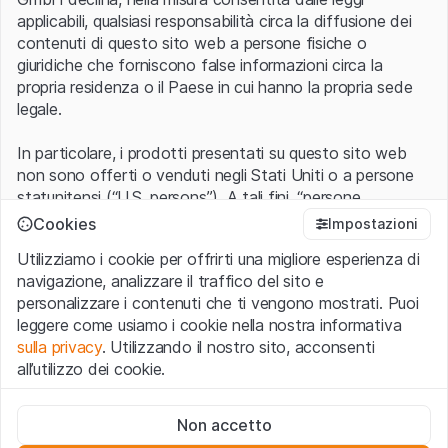
applicabili, qualsiasi responsabilità circa la diffusione dei
contenuti di questo sito web a persone fisiche o
giuridiche che forniscono false informazioni circa la
propria residenza o il Paese in cui hanno la propria sede
legale.
In particolare, i prodotti presentati su questo sito web
non sono offerti o venduti negli Stati Uniti o a persone
statunitensi (“U.S. persons”). A tali fini, “persone
statunitensi” vanno intese nel significato ad esse ascritto
Cookies
Impostazioni
nel Regulation S dello United States Securities Act of
Utilizziamo i cookie per offrirti una migliore esperienza di
1933 che include le persone residenti negli Stati Uniti
navigazione, analizzare il traffico del sito e
d’America, le società per azioni e le altre forme societarie
personalizzare i contenuti che ti vengono mostrati. Puoi
americane.
leggere come usiamo i cookie nella nostra informativa
sulla privacy
. Utilizzando il nostro sito, acconsenti
Condizioni di utilizzo e informazioni legali
all’utilizzo dei cookie.
Con l’accesso al sito web (di seguito, il “Sito”) si dichiara
di aver compreso e di accettare le informazioni legali, le
Cookie strettamente necessari
avvertenze importanti e le condizioni di utilizzo ivi rese
Non accetto
Questi cookie sono necessari per il funzionamento del sito
disponibili.
Nel caso in cui le
Condizioni di utilizzo
non
web e non possono essere disattivati.