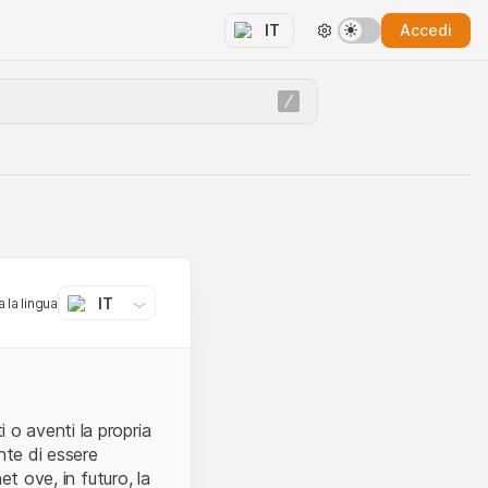
Accedi
IT
IT
 la lingua
 o aventi la propria
nte di essere
et ove, in futuro, la