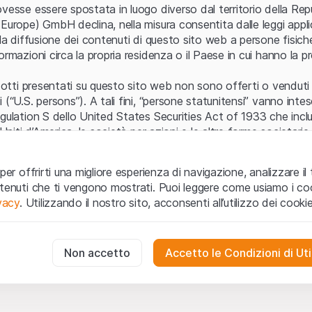
Errore del server
vesse essere spostata in luogo diverso dal territorio della Repu
Europe) GmbH declina, nella misura consentita dalle leggi applica
 la diffusione dei contenuti di questo sito web a persone fisich
ormazioni circa la propria residenza o il Paese in cui hanno la pr
odotti presentati su questo sito web non sono offerti o venduti n
 (“U.S. persons”). A tali fini, “persone statunitensi” vanno intes
egulation S dello United States Securities Act of 1933 che incl
 Uniti d’America, le società per azioni e le altre forme societari
zo e informazioni legali
per offrirti una migliore esperienza di navigazione, analizzare il 
o web (di seguito, il “Sito”) si dichiara di aver compreso e di ac
ntenuti che ti vengono mostrati. Puoi leggere come usiamo i coo
le avvertenze importanti e le condizioni di utilizzo ivi rese dispon
ivacy
. Utilizzando il nostro sito, acconsenti all’utilizzo dei cookie
 utilizzo
non siano accettate, l’utente è tenuto ad interromp
te necessari
cessari per il funzionamento del sito web e non possono essere disat
Non accetto
Accetto le Condizioni di Uti
 o invito ad acquistare
odotti, i dati, i servizi, gli strumenti, i documenti (i “Contenuti 
 Sito web hanno esclusivamente finalità informative e non rap
no in forma anonima le interazioni dei visitatori con il sito web per
tazione all’acquisto o alla vendita di prodotti di Leonteq Secur
to degli utenti.