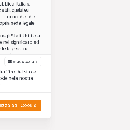
.
bblica Italiana.
bili, qualsiasi
e o giuridiche che
opria sede legale.
egli Stati Uniti o a
e nel significato ad
ude le persone
e americane.
Impostazioni
traffico del sito e
cettare le
kie nella nostra
ibili.
Nel caso in
.
ere l’utilizzo del
tivati.
lizzo ed i Cookie
del Sito”) contenuti o
presentano né
 comprendere
ities AG, EFG