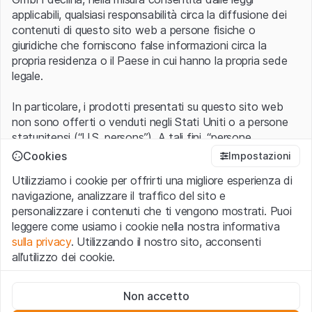
applicabili, qualsiasi responsabilità circa la diffusione dei
contenuti di questo sito web a persone fisiche o
giuridiche che forniscono false informazioni circa la
propria residenza o il Paese in cui hanno la propria sede
legale.
In particolare, i prodotti presentati su questo sito web
non sono offerti o venduti negli Stati Uniti o a persone
statunitensi (“U.S. persons”). A tali fini, “persone
statunitensi” vanno intese nel significato ad esse ascritto
Cookies
Impostazioni
nel Regulation S dello United States Securities Act of
Utilizziamo i cookie per offrirti una migliore esperienza di
1933 che include le persone residenti negli Stati Uniti
navigazione, analizzare il traffico del sito e
d’America, le società per azioni e le altre forme societarie
personalizzare i contenuti che ti vengono mostrati. Puoi
americane.
leggere come usiamo i cookie nella nostra informativa
sulla privacy
. Utilizzando il nostro sito, acconsenti
Condizioni di utilizzo e informazioni legali
all’utilizzo dei cookie.
Con l’accesso al sito web (di seguito, il “Sito”) si dichiara
di aver compreso e di accettare le informazioni legali, le
Cookie strettamente necessari
avvertenze importanti e le condizioni di utilizzo ivi rese
Non accetto
Questi cookie sono necessari per il funzionamento del sito
disponibili.
Nel caso in cui le
Condizioni di utilizzo
non
web e non possono essere disattivati.