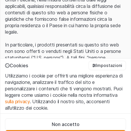
applicabili, qualsiasi responsabilità circa la diffusione dei
contenuti di questo sito web a persone fisiche o
giuridiche che forniscono false informazioni circa la
propria residenza o il Paese in cui hanno la propria sede
legale.
In particolare, i prodotti presentati su questo sito web
non sono offerti o venduti negli Stati Uniti o a persone
statunitensi (“U.S. persons”). A tali fini, “persone
statunitensi” vanno intese nel significato ad esse ascritto
Cookies
Impostazioni
nel Regulation S dello United States Securities Act of
Utilizziamo i cookie per offrirti una migliore esperienza di
1933 che include le persone residenti negli Stati Uniti
navigazione, analizzare il traffico del sito e
d’America, le società per azioni e le altre forme societarie
personalizzare i contenuti che ti vengono mostrati. Puoi
americane.
leggere come usiamo i cookie nella nostra informativa
sulla privacy
. Utilizzando il nostro sito, acconsenti
Condizioni di utilizzo e informazioni legali
all’utilizzo dei cookie.
Con l’accesso al sito web (di seguito, il “Sito”) si dichiara
di aver compreso e di accettare le informazioni legali, le
Cookie strettamente necessari
avvertenze importanti e le condizioni di utilizzo ivi rese
Non accetto
Questi cookie sono necessari per il funzionamento del sito
disponibili.
Nel caso in cui le
Condizioni di utilizzo
non
web e non possono essere disattivati.