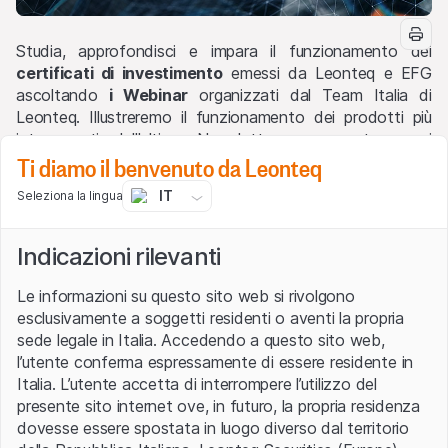
Studia, approfondisci e impara il funzionamento dei
certificati di investimento
emessi da Leonteq e EFG
ascoltando
i Webinar
organizzati dal Team Italia di
Leonteq. Illustreremo il funzionamento dei prodotti più
interessanti dell'ultima Newsletter e presenteremo i
Ti diamo il benvenuto da Leonteq
payoff più innovativi!
IT
Seleziona la lingua
Temi trattati in questo webinar:
Softcallable su settore difesa: Leonardo,
Rheinmetall e ThyssenKrupp (
CH1423925127
),
Indicazioni rilevanti
Leonardo (
CH1409725350
)
Le informazioni su questo sito web si rivolgono
Softcallable su settore utilities: A2A, Enel, Vestas
esclusivamente a soggetti residenti o aventi la propria
Wind Systems (
CH1400325176
)
sede legale in Italia. Accedendo a questo sito web,
Softcallable su settore healthcare: Bayer,
l’utente conferma espressamente di essere residente in
Fresenius Medical Care, Novo Nordisk
Italia. L’utente accetta di interrompere l’utilizzo del
(
CH1438090370
)
presente sito internet ove, in futuro, la propria residenza
Softcallable su settore bancario: Commerzbank,
dovesse essere spostata in luogo diverso dal territorio
BNP Paribas, Barclays, Banco BPM