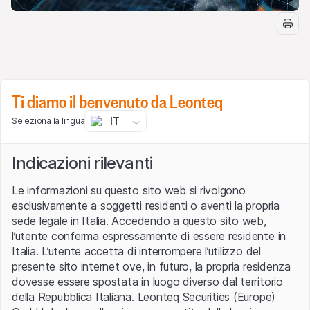
Studia, approfondisci e impara il funzionamento dei
Ti diamo il benvenuto da Leonteq
certificati di investimento
emessi da Leonteq
ascoltando
i Webinar
organizzati dal Team Italia di
IT
Seleziona la lingua
Leonteq. Illustreremo il funzionamento dei prodotti più
interessanti dell'ultima Newsletter e presenteremo i
Indicazioni rilevanti
payoff più innovativi!
Temi trattati in questo webinar:
Le informazioni su questo sito web si rivolgono
esclusivamente a soggetti residenti o aventi la propria
Selezione di Certificati Autocallable:
sede legale in Italia. Accedendo a questo sito web,
CH1491787359
e
CH1491787375
.
l’utente conferma espressamente di essere residente in
Selezione di Certificati Softcallable:
Italia. L’utente accetta di interrompere l’utilizzo del
CH1381839484
,
CH1467581984
,
CH1453366143
,
presente sito internet ove, in futuro, la propria residenza
CH1476725358
e
CH1491765918
.
dovesse essere spostata in luogo diverso dal territorio
Selezione di Welcome Coupon:
CH1491772658
e
della Repubblica Italiana. Leonteq Securities (Europe)
CH1491772666
.