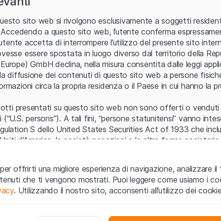
levanti
debutta sul mercato
31 mar 2026
italiano con il suo
primo certificato di
Webinar Leonteq
uesto sito web si rivolgono esclusivamente a soggetti residenti
investimento!
Il team di Leonteq
ia. Accedendo a questo sito web, l’utente conferma espressame
presenta i prodotti
L’utente accetta di interrompere l’utilizzo del presente sito intern
più interessanti della
settimana!
vesse essere spostata in luogo diverso dal territorio della Repu
Europe) GmbH declina, nella misura consentita dalle leggi applica
24 mar 2026
 la diffusione dei contenuti di questo sito web a persone fisich
Studia, approfondisci e impara il 
Webinar Leonteq
ormazioni circa la propria residenza o il Paese in cui hanno la pr
Leonteq ascoltando
i Webinar
org
Il team di Leonteq
funzionamento dei prodotti più inter
presenta i prodotti
odotti presentati su questo sito web non sono offerti o venduti n
innovativi!
più interessanti della
settimana!
 (“U.S. persons”). A tali fini, “persone statunitensi” vanno intes
egulation S dello United States Securities Act of 1933 che incl
Temi trattati in questo webinar:
17 mar 2026
 Uniti d’America, le società per azioni e le altre forme societari
Selezione di Certificati Low Stri
Webinar Leonteq
Il team di Leonteq
CH1491775107
e
CH149176763
zo e informazioni legali
presenta i prodotti
per offrirti una migliore esperienza di navigazione, analizzare il 
o web (di seguito, il “Sito”) si dichiara di aver compreso e di ac
Selezione di Certificati con For
più interessanti della
ntenuti che ti vengono mostrati. Puoi leggere come usiamo i coo
settimana!
le avvertenze importanti e le condizioni di utilizzo ivi rese dispon
ivacy
. Utilizzando il nostro sito, acconsenti all’utilizzo dei cookie
 utilizzo
non siano accettate, l’utente è tenuto ad interromp
10 mar 2026
te necessari
Webinar Leonteq