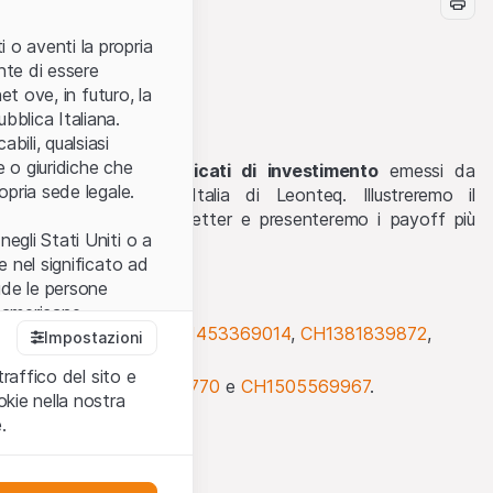
 o aventi la propria
nte di essere
et ove, in futuro, la
bblica Italiana.
bili, qualsiasi
e o giuridiche che
funzionamento dei
certificati di investimento
emessi da
opria sede legale.
anizzati dal Team Italia di Leonteq. Illustreremo il
essanti dell'ultima Newsletter e presenteremo i payoff più
egli Stati Uniti o a
e nel significato ad
ude le persone
e americane.
ke:
CH1467586934
,
CH1453369014
,
CH1381839872
,
Impostazioni
3
traffico del sito e
cettare le
ward Strike:
CH1505882770
e
CH1505569967
.
kie nella nostra
ibili.
Nel caso in
.
ere l’utilizzo del