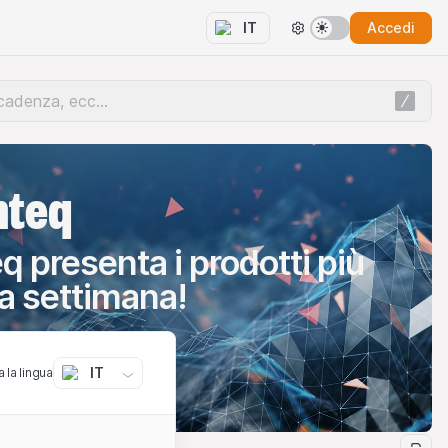
Accedi
IT
nteq
q presenta i prodotti più
la settimana!
IT
 la lingua