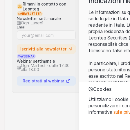
Indicazioni ri
Rimani in contatto con
Leonteq
Le informazioni su q
NEWSLETTER
sede legale in Ital
Newsletter settimanale
Ogni Lunedì
residente in Italia. 
Email
propria residenza do
Leonteq Securities (
responsabilità circa
Iscriviti alla newsletter
forniscono false inf
WEBINAR
Webinar settimanale
In particolare, i pr
Ogni Martedì - dalle 17:30
persone statunitensi
alle 18:00
esse ascritto nel R
Registrati al webinar
residenti negli Stati
Cookies
Condizioni di utiliz
Utilizziamo i cookie 
Con l’accesso al sit
personalizzare i co
informazioni legali, 
informativa
sulla pr
cui le
Condizioni di
presente Sito.
Cookie strettamen