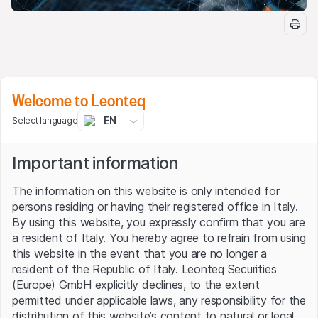
Welcome to Leonteq
Studia, approfondisci e impara il funzionamento dei
certificati di investimento
emessi da Leonteq
EN
Select language
ascoltando
i Webinar
organizzati dal Team Italia di
Leonteq. Illustreremo il funzionamento dei prodotti più
Important information
interessanti dell'ultima Newsletter e presenteremo i
payoff più innovativi!
The information on this website is only intended for
persons residing or having their registered office in Italy.
Temi trattati in questo webinar:
By using this website, you expressly confirm that you are
Selezione di Certificati Autocallable:
a resident of Italy. You hereby agree to refrain from using
CH1505561105
,
CH1491787573
,
CH1505580147
,
this website in the event that you are no longer a
CH1476725408
e
CH1476716910
resident of the Republic of Italy. Leonteq Securities
Selezione di Certificati su Metalli Preziosi:
(Europe) GmbH explicitly declines, to the extent
CH1484582098
,
CH1476725358
,
CH1505569454
permitted under applicable laws, any responsibility for the
e
CH1491765918
.
distribution of this website’s content to natural or legal