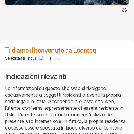
Studia, approfondisci e impara il funzionamento dei
Ti diamo il benvenuto da Leonteq
certificati di investimento
emessi da Leonteq
ascoltando
i Webinar
organizzati dal Team Italia di
IT
Seleziona la lingua
Leonteq. Illustreremo il funzionamento dei prodotti più
interessanti dell'ultima Newsletter e presenteremo i
Indicazioni rilevanti
payoff più innovativi!
Le informazioni su questo sito web si rivolgono
Temi trattati in questo webinar:
esclusivamente a soggetti residenti o aventi la propria
Credit Linked Certificate:
CH1525083486
e
sede legale in Italia. Accedendo a questo sito web,
CH1505583901
.
l’utente conferma espressamente di essere residente in
Certificati a cedola su indici/ETF:
CH1484593764
,
Italia. L’utente accetta di interrompere l’utilizzo del
CH1484593731
e
CH1358858129
presente sito internet ove, in futuro, la propria residenza
Certificati a cedola:
CH1409725350
,
dovesse essere spostata in luogo diverso dal territorio
CH1290284343
,
CH1400322504
,
CH1336236109
,