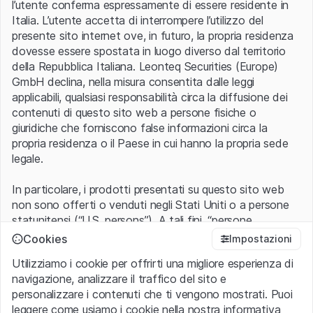
Oro
XAU=
l’utente conferma espressamente di essere residente in
4.343,74
USD
Italia. L’utente accetta di interrompere l’utilizzo del
CATEGORIA
CAMBIO
PERCENTUALE
presente sito internet ove, in futuro, la propria residenza
Metalli preziosi
+102,48
+2,42
%
dovesse essere spostata in luogo diverso dal territorio
LAST 7 DAYS
della Repubblica Italiana. Leonteq Securities (Europe)
GmbH declina, nella misura consentita dalle leggi
applicabili, qualsiasi responsabilità circa la diffusione dei
contenuti di questo sito web a persone fisiche o
giuridiche che forniscono false informazioni circa la
Palladio
XPD=
propria residenza o il Paese in cui hanno la propria sede
1.381,80
USD
legale.
CATEGORIA
CAMBIO
PERCENTUALE
Metalli preziosi
+7,00
+0,51
%
In particolare, i prodotti presentati su questo sito web
LAST 7 DAYS
non sono offerti o venduti negli Stati Uniti o a persone
statunitensi (“U.S. persons”). A tali fini, “persone
statunitensi” vanno intese nel significato ad esse ascritto
Cookies
Impostazioni
nel Regulation S dello United States Securities Act of
Utilizziamo i cookie per offrirti una migliore esperienza di
1933 che include le persone residenti negli Stati Uniti
Platino
XPT=
navigazione, analizzare il traffico del sito e
d’America, le società per azioni e le altre forme societarie
1.748,49
USD
personalizzare i contenuti che ti vengono mostrati. Puoi
americane.
CATEGORIA
CAMBIO
PERCENTUALE
leggere come usiamo i cookie nella nostra informativa
Metalli preziosi
+15,74
+0,91
%