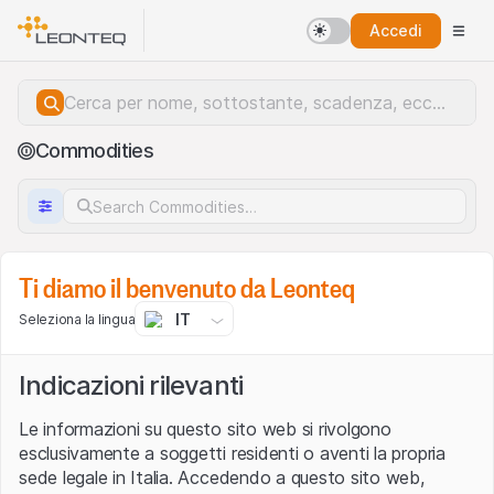
Accedi
Commodities
Ti diamo il benvenuto da Leonteq
Argento
XAG=
63,58
USD
IT
Seleziona la lingua
CATEGORIA
CAMBIO
PERCENTUALE
Metalli preziosi
+2,07
+3,37
%
LAST 7 DAYS
Indicazioni rilevanti
Le informazioni su questo sito web si rivolgono
esclusivamente a soggetti residenti o aventi la propria
sede legale in Italia. Accedendo a questo sito web,